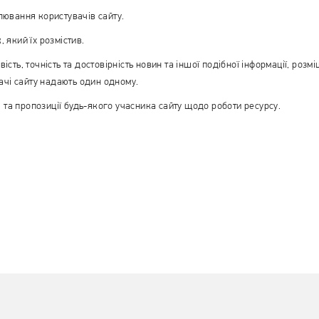
влювання користувачів сайту.
 який їх розмістив.
ість, точність та достовірність новин та іншої подібної інформації, розм
вачі сайту надають один одному.
 та пропозиції будь-якого учасника сайту щодо роботи ресурсу.