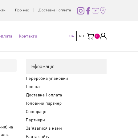
кти
Про нас
Доставка і оплата
оплата
Контакти
UA
RU
0
Інформація
Переробка упаковки
Про нас
Доставка і оплата
Головний партнер
Співпраця
Партнери
ння) на
Зв’язатися з нами
алів.
Карта сайту