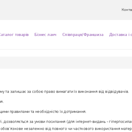
Конта
Каталог товарів
Бізнес ланч
Співпраця/Франшиза
Доставка і 
му та залишає за собою право вимагати їх виконання від відвідувачів.
я.
цими правилами та необхідністю їх дотримання.
і, дозволяється за умови посилання (для інтернет-видань - гіперпосила
 обов'язкове незалежно від повного чи часткового використання матері